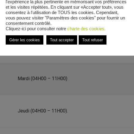
l'expérience la plus pertinente en mémorisant vos préférences
et les visites répétées. En cliquant sur «Accepter tout», vous
consentez à l'utilisation de TOUS les cookies. Cependant,
vous pouvez visiter "Paramètres des cookies" pour fournir un
consentement contrôlé.
Cliquez-ici pour consulter notre
charte des cookies.
aumont la Force
Gérer les cookies
Tout accepter
Tout refuser
e Avenue Caumont la Force
Mardi (04H00 – 11H00)
Jeudi (04H00 – 11H00).