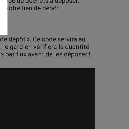
le type de déchets à déposer.
ue votre lieu de dépôt.
de dépôt ». Ce code servira au
, le gardien vérifiera la quantité
x par flux avant de les déposer !