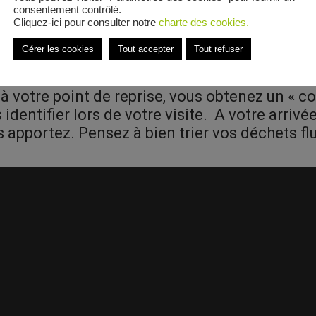
t choisissez ensuite le véhicule utilisé puis 
consentement contrôlé.
choisissez la date, le créneau horaire ainsi q
Cliquez-ici pour consulter notre
charte des cookies.
Gérer les cookies
Tout accepter
Tout refuser
s
 votre point de reprise, vous obtenez un « co
dentifier lors de votre visite. A votre arrivée
 apportez. Pensez à bien trier vos déchets flu