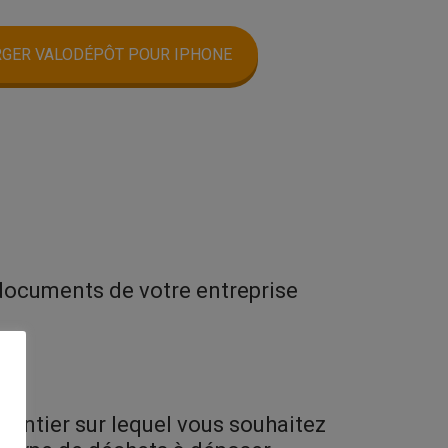
GER VALODÉPÔT POUR IPHONE
 documents de votre entreprise
hantier sur lequel vous souhaitez