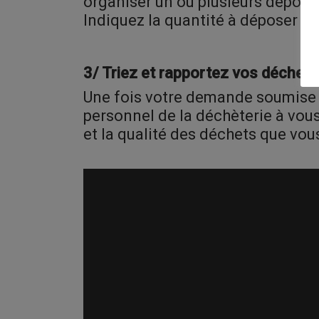
organiser un ou plusieurs dépôts e
Indiquez la quantité à déposer et 
3/ Triez et rapportez vos déchet
Une fois votre demande soumise à
personnel de la déchèterie à vous i
et la qualité des déchets que vous