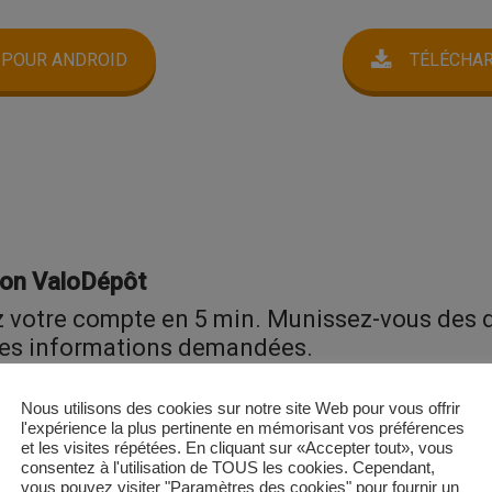
 POUR ANDROID
TÉLÉCHAR
tion ValoDépôt
ez votre compte en 5 min. Munissez-vous des
z les informations demandées.
Nous utilisons des cookies sur notre site Web pour vous offrir
l'expérience la plus pertinente en mémorisant vos préférences
et les visites répétées. En cliquant sur «Accepter tout», vous
r à l’onglet “ Mes dépôts”. Sélectionnez le c
consentez à l'utilisation de TOUS les cookies. Cependant,
vous pouvez visiter "Paramètres des cookies" pour fournir un