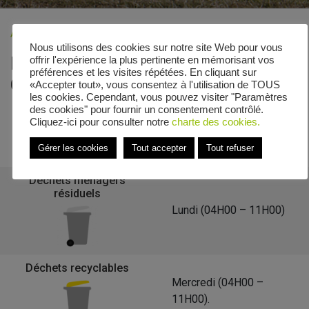
Accueil
»
Veolia - Zones de collecte
»
Chemin de Brejard
Nous utilisons des cookies sur notre site Web pour vous
Le calendrier de collecte de
offrir l'expérience la plus pertinente en mémorisant vos
préférences et les visites répétées. En cliquant sur
Chemin de Brejard
«Accepter tout», vous consentez à l'utilisation de TOUS
les cookies. Cependant, vous pouvez visiter "Paramètres
des cookies" pour fournir un consentement contrôlé.
Cliquez-ici pour consulter notre
charte des cookies.
Retour à la liste des communes
Gérer les cookies
Tout accepter
Tout refuser
Déchets ménagers
résiduels
Lundi (04H00 – 11H00)
Déchets recyclables
Mercredi (04H00 –
11H00).