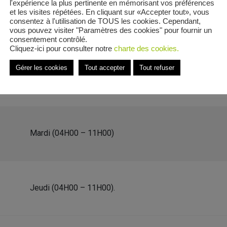
l'expérience la plus pertinente en mémorisant vos préférences
et les visites répétées. En cliquant sur «Accepter tout», vous
consentez à l'utilisation de TOUS les cookies. Cependant,
vous pouvez visiter "Paramètres des cookies" pour fournir un
consentement contrôlé.
Cliquez-ici pour consulter notre
charte des cookies.
 Adolphe Bony
Gérer les cookies
Tout accepter
Tout refuser
e Impasse Adolphe Bony
Mardi (04H00 – 11H00)
Jeudi (04H00 – 11H00).