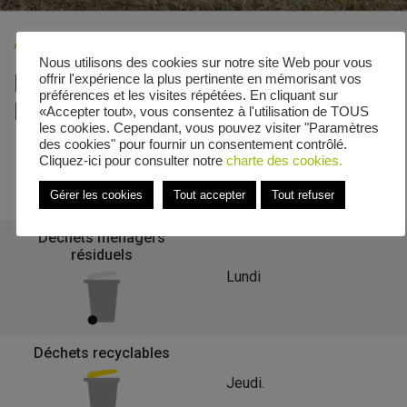
Accueil
»
Veolia - Zones de collecte
»
Laronxe
Nous utilisons des cookies sur notre site Web pour vous
Le calendrier de collecte de
offrir l'expérience la plus pertinente en mémorisant vos
préférences et les visites répétées. En cliquant sur
Laronxe
«Accepter tout», vous consentez à l'utilisation de TOUS
les cookies. Cependant, vous pouvez visiter "Paramètres
des cookies" pour fournir un consentement contrôlé.
Cliquez-ici pour consulter notre
charte des cookies.
Retour à la liste des communes
Gérer les cookies
Tout accepter
Tout refuser
Déchets ménagers
résiduels
Lundi
Déchets recyclables
Jeudi.