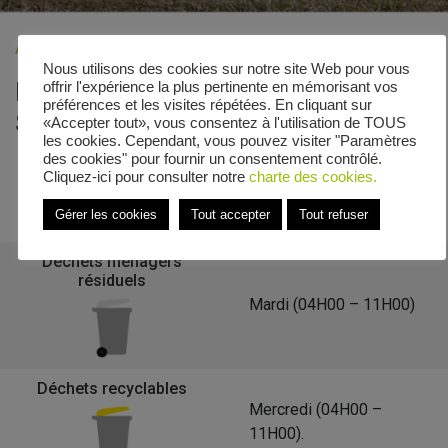
Accueil
»
Veolia - Zones de collecte
»
Rue Sébastien Keller
Nous utilisons des cookies sur notre site Web pour vous
Le calendrier de collecte de Rue
offrir l'expérience la plus pertinente en mémorisant vos
préférences et les visites répétées. En cliquant sur
Sébastien Keller
«Accepter tout», vous consentez à l'utilisation de TOUS
les cookies. Cependant, vous pouvez visiter "Paramètres
des cookies" pour fournir un consentement contrôlé.
Cliquez-ici pour consulter notre
charte des cookies.
Retour à la liste des communes
Gérer les cookies
Tout accepter
Tout refuser
Déchets ménagers
résiduels
Mardi (04H00 – 11H00)
Déchets recyclables
Mercredi (04H00 –
11H00).