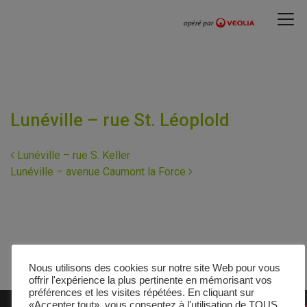
Lunéville – rue St. Léoplold
Navigation
Lunéville – rue S. Keller
Lunéville – avenue Caumont la Force
Nous utilisons des cookies sur notre site Web pour vous
offrir l'expérience la plus pertinente en mémorisant vos
préférences et les visites répétées. En cliquant sur
«Accepter tout», vous consentez à l'utilisation de TOUS